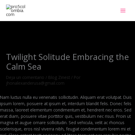
Ir
al
contenido
Twilight Solitude Embracing the
Calm Sea
Deja un comentario
/
Blog Zinest
/ Por
jhonalexanderusa@gmail.com
Nam luctus nulla eu venenatis sollicitudin. Aliquam erat volutpat. Duis
ipsum lorem, posuere at ipsum et, interdum blandit felis. Donec felis
massa, laoreet elementum condimentum et, hendrerit nec eros. Sed
erat diam, posuere vitae porttitor quis, vestibulum nec risus. Proin ut
magna et augue ornare sollicitudin. Sed vehicula, velit ac rhoncus
scelerisque, eros nisl viverra nibh, feugiat condimentum lorem mi et