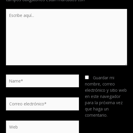
Escribe
aquí...
Name*
Guardar mi
nombre, correo
electrónico y sitio web
en este navegador
Correo
para la próxima vez
electrónico*
que haga un
comentario.
Web