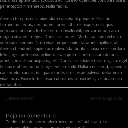
nisl. Class aptent taciti sociosqu ad litora torquent per conubia nostra,
per inceptos himenaeos. Nulla facilisi.
Aenean tempus nulla bibendum consequat posuere. Cras ac
fermentum lectus, nec laoreet lorem. Ut scelerisque, nulla quis
sollicitudin pretium, tortor lorem convallis elit, nec commodo arcu
magna sit amet magna. Donec vel leo elit. Morbi non sem vel enim
sollicitudin semper. Nulla vitae tempor odio, sit amet sagittis erat.
Aenean hendrerit, sapien ac malesuada faucibus, ipsum ex interdum
tellus, eget pellentesque libero leo a quam. Lorem ipsum dolor sit
amet, consectetur adipiscing elit. Donec scelerisque rutrum ligula, eget
finibus erat tempor ut. Integer vel urna elit. Nullam euismod, sapien ut
consectetur cursus, dui quam mollis eros, vitae pulvinar dolor enim
vitae lacus. Fusce luctus ipsum ut mauris consectetur, vel accumsan
est faucibus.
←
Entrada anterior
Entrada siguiente
→
Deja un comentario
Tu dirección de correo electrónico no será publicada.
Los
campos obligatorios están marcados con
*