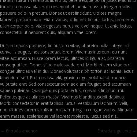
mauris, rutrum venenatis libero ut, pellentesque porta justo. Mauris id
tortor eu massa placerat consequat et lacinia massa. Integer mollis
posuere odio in pretium. Donec ut est tincidunt, ultrices magna
laoreet, pretium nunc. Etiam varius, odio nec finibus luctus, urna eros
ullamcorper odio, vitae egestas purus velit vel neque. Ut ante lectus,
consectetur ut hendrerit quis, aliquam vitae lorem.
Duis in mauris posuere, finibus orci vitae, pharetra nulla. Integer id
convallis augue, nec consequat lorem. Vivamus interdum eu nunc
vitae accumsan. Fusce lorem lectus, ultrices id ligula at, pharetra
consequat leo. Donec vitae malesuada orci. Morbi et sem vitae orci
congue ultricies vel in dui. Donec volutpat nibh tortor, ac lacinia lectus
bibendum sed. Proin massa elit, gravida eget volutpat at, rhoncus
vulputate erat. Sed consectetur sem ac diam feugiat, sed accumsan
sapien pulvinar. Quisque quis porta lectus, convallis tincidunt mi.
Pellentesque ac ultrices massa. Vivamus blandit suscipit dapibus.
Morbi consectetur in erat facilisis luctus. Vestibulum lacinia mi velit,
non ultricies lorem iaculis in. Aliquam fringilla congue varius. Aliquam
enim massa, scelerisque vel laoreet molestie, luctus sed nisi.
←
Entrada anterior
Entrada siguiente
→