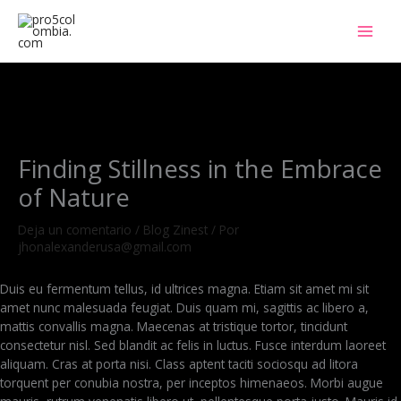
Ir
al
contenido
Finding Stillness in the Embrace
of Nature
Deja un comentario
/
Blog Zinest
/ Por
jhonalexanderusa@gmail.com
Duis eu fermentum tellus, id ultrices magna. Etiam sit amet mi sit
amet nunc malesuada feugiat. Duis quam mi, sagittis ac libero a,
mattis convallis magna. Maecenas at tristique tortor, tincidunt
consectetur nisl. Sed blandit ac felis in luctus. Fusce interdum laoreet
aliquam. Cras at porta nisi. Class aptent taciti sociosqu ad litora
torquent per conubia nostra, per inceptos himenaeos. Morbi augue