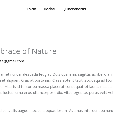
Inicio
Bodas
Quinceañeras
mbrace of Nature
usa@gmail.com
 amet nunc malesuada feugiat. Duis quam mi, sagittis ac libero a, 
oreet aliquam. Cras at porta nisi. Class aptent taciti sociosqu ad 
o. Mauris id tortor eu massa placerat consequat et lacinia massa. 
us luctus, urna eros ullamcorper odio, vitae egestas purus velit ve
 id convallis augue, nec consequat lorem. Vivamus interdum eu nunc 