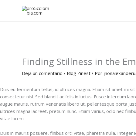
Ir
al
contenido
Finding Stillness in the E
Deja un comentario
/
Blog Zinest
/ Por
jhonalexander
Duis eu fermentum tellus, id ultrices magna. Etiam sit amet mi sit
consectetur nisl. Sed blandit ac felis in luctus. Fusce interdum la
augue mauris, rutrum venenatis libero ut, pellentesque porta just
ultrices magna laoreet, pretium nunc. Etiam varius, odio nec finib
vitae lorem.
Duis in mauris posuere, finibus orci vitae, pharetra nulla. Integer