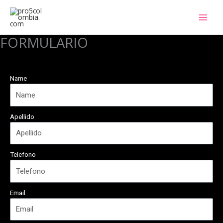
Ir
al
contenido
FORMULARIO
Name
Apellido
Telefono
Email